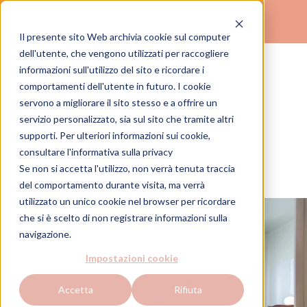
Il presente sito Web archivia cookie sul computer
(
)
dell'utente, che vengono utilizzati per raccogliere
TROVA IL TUO STUDIO
informazioni sull'utilizzo del sito e ricordare i
comportamenti dell'utente in futuro. I cookie
servono a migliorare il sito stesso e a offrire un
Milano
Policlinico Studio 3
servizio personalizzato, sia sul sito che tramite altri
Exclusive
supporti. Per ulteriori informazioni sui cookie,
consultare
l'informativa sulla privacy
Medico
Estetico
Olistico
Se non si accetta l'utilizzo, non verrà tenuta traccia
del comportamento durante visita, ma verrà
utilizzato un unico cookie nel browser per ricordare
che si è scelto di non registrare informazioni sulla
navigazione.
Impostazioni cookie
Accetta
Rifiuta