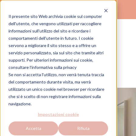
Il presente sito Web archivia cookie sul computer
(
)
dell'utente, che vengono utilizzati per raccogliere
TROVA IL TUO STUDIO
informazioni sull'utilizzo del sito e ricordare i
comportamenti dell'utente in futuro. I cookie
servono a migliorare il sito stesso e a offrire un
Milano
Policlinico Studio 5
servizio personalizzato, sia sul sito che tramite altri
Lounge
supporti. Per ulteriori informazioni sui cookie,
consultare
l'informativa sulla privacy
Medico
Estetico
Olistico
Se non si accetta l'utilizzo, non verrà tenuta traccia
del comportamento durante visita, ma verrà
utilizzato un unico cookie nel browser per ricordare
che si è scelto di non registrare informazioni sulla
navigazione.
Impostazioni cookie
Accetta
Rifiuta