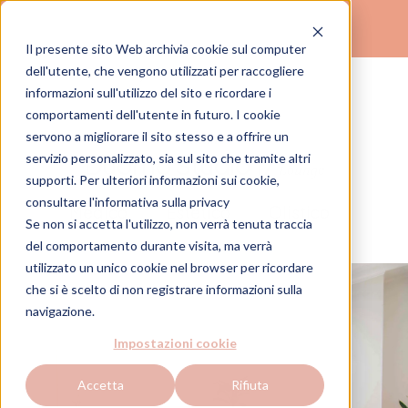
Il presente sito Web archivia cookie sul computer
(
)
dell'utente, che vengono utilizzati per raccogliere
TROVA IL TUO STUDIO
informazioni sull'utilizzo del sito e ricordare i
comportamenti dell'utente in futuro. I cookie
servono a migliorare il sito stesso e a offrire un
Milano
Duomo Studio 17
servizio personalizzato, sia sul sito che tramite altri
Lounge
supporti. Per ulteriori informazioni sui cookie,
consultare
l'informativa sulla privacy
Medico
Estetico
Olistico
Se non si accetta l'utilizzo, non verrà tenuta traccia
del comportamento durante visita, ma verrà
utilizzato un unico cookie nel browser per ricordare
che si è scelto di non registrare informazioni sulla
navigazione.
Impostazioni cookie
Accetta
Rifiuta