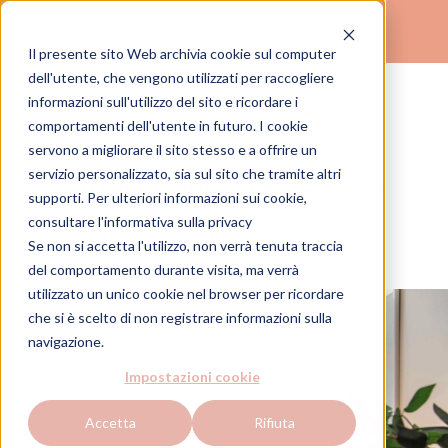
Il presente sito Web archivia cookie sul computer
(
)
dell'utente, che vengono utilizzati per raccogliere
TROVA IL TUO STUDIO
informazioni sull'utilizzo del sito e ricordare i
comportamenti dell'utente in futuro. I cookie
servono a migliorare il sito stesso e a offrire un
Milano
Vittor Pisani Studio 6
servizio personalizzato, sia sul sito che tramite altri
Exclusive
supporti. Per ulteriori informazioni sui cookie,
consultare
l'informativa sulla privacy
Medico
Estetico
Olistico
Se non si accetta l'utilizzo, non verrà tenuta traccia
del comportamento durante visita, ma verrà
utilizzato un unico cookie nel browser per ricordare
che si è scelto di non registrare informazioni sulla
navigazione.
Impostazioni cookie
Accetta
Rifiuta