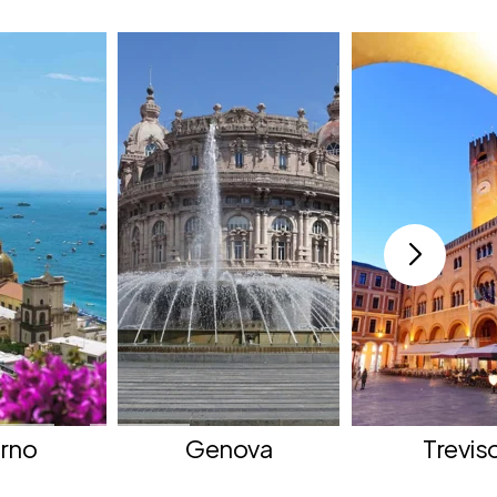
erno
Genova
Trevis