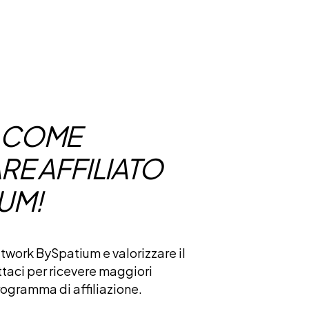
 COME
RE AFFILIATO
UM!
etwork BySpatium e valorizzare il
taci
per ricevere maggiori
rogramma di affiliazione.