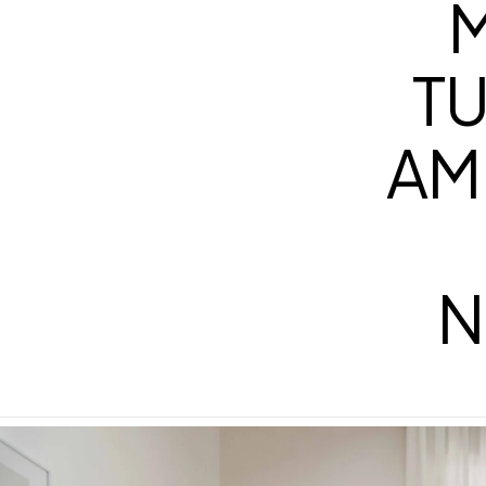
M
TU
AM
N