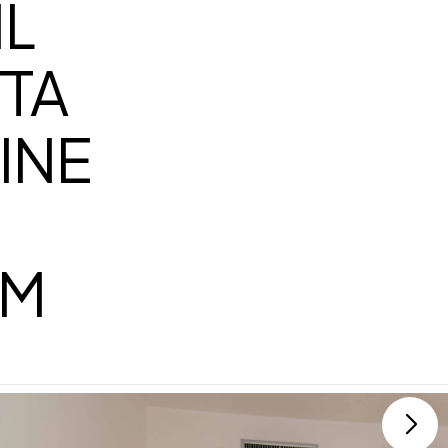
IL
TTA
INE
UM