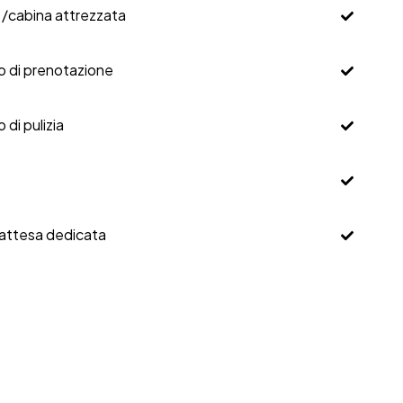
 /cabina attrezzata
io di prenotazione
o di pulizia
'attesa dedicata