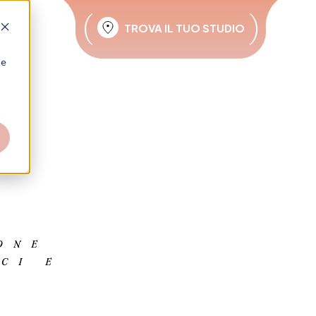
(
)
TROVA IL TUO STUDIO
he
ONE
CI E