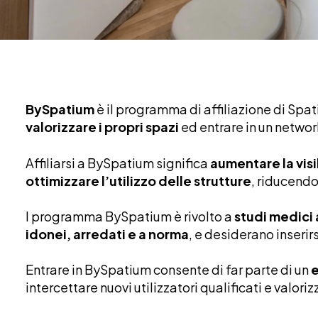
BySpatium
è il programma di affiliazione di Spa
valorizzare i propri spazi
ed entrare in un networ
Affiliarsi a BySpatium significa
aumentare la visi
ottimizzare l’utilizzo delle strutture
, riducendo
l programma BySpatium è rivolto a
studi medici 
idonei, arredati e a norma
, e desiderano inserirs
Entrare in BySpatium consente di far parte di un
e
intercettare nuovi utilizzatori qualificati e valo