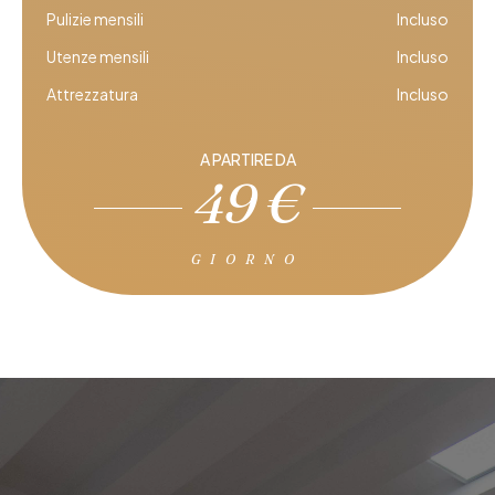
Pulizie mensili
Incluso
Utenze mensili
Incluso
Attrezzatura
Incluso
A PARTIRE DA
49 €
GIORNO