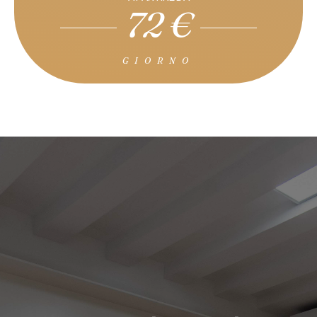
72 €
GIORNO